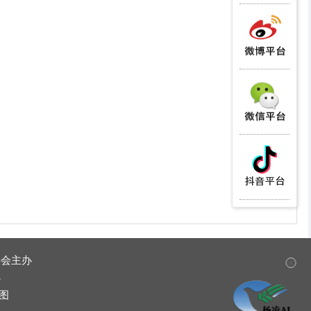
✕
委会主办
办
图