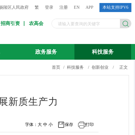
杨陵区人民政府
繁
登录
注册
EN
APP
本站支持IPV6
招商引资
农高会
流
政务服务
科技服务
首页
/
科技服务
/
创新创业
/
正文
发展新质生产力
字体：
大
中
小
保存
打印