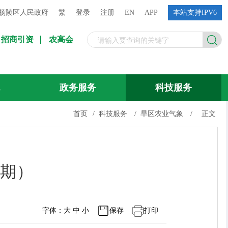
杨陵区人民政府
繁
登录
注册
EN
APP
本站支持IPV6
招商引资
农高会
流
政务服务
科技服务
首页
/
科技服务
/
旱区农业气象
/
正文
8期）
字体：
大
中
小
保存
打印