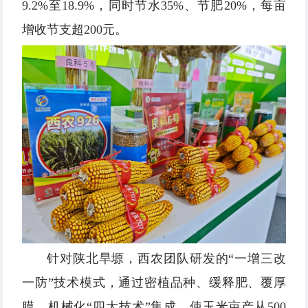
9.2%至18.9%，同时节水35%、节肥20%，每亩
增收节支超200元。
针对陕北旱塬，西农团队研发的“一增三改
一防”技术模式，通过密植品种、缓释肥、覆厚
膜、机械化“四大技术”集成，使玉米亩产从500