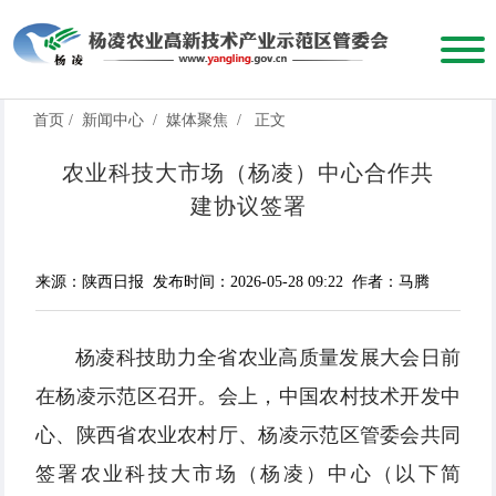
首页
/
新闻中心
/
媒体聚焦
/
正文
农业科技大市场（杨凌）中心合作共
建协议签署
来源：陕西日报
发布时间：2026-05-28 09:22
作者：马腾
杨凌科技助力全省农业高质量发展大会日前
在杨凌示范区召开。会上，中国农村技术开发中
心、陕西省农业农村厅、杨凌示范区管委会共同
签署农业科技大市场（杨凌）中心（以下简