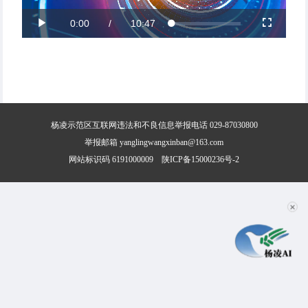
Current
0:00
/
Duration
10:47
Video
Loaded
:
Play
Fullscreen
1.54%
Time
聽
聽
杨凌示范区互联网违法和不良信息举报电话 029-87030800
举报邮箱 yanglingwangxinban@163.com
网站标识码 6191000009
陕ICP备15000236号-2
✕