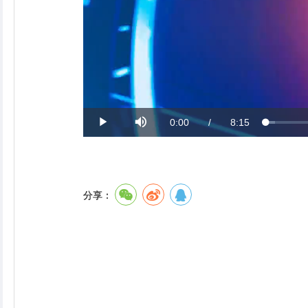
Current
0:00
/
Duration
8:15
Loaded
:
Play
Mute
2.02%
Time
聽
聽
分享：