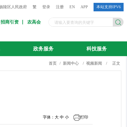
杨陵区人民政府
繁
登录
注册
EN
APP
本站支持IPV6
招商引资
农高会
流
政务服务
科技服务
首页
/
新闻中心
/
视频新闻
/
正文
字体：
大
中
小
打印