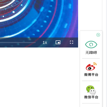
1x
Playback
Picture-
Fullscreen
Rate
in-
Picture