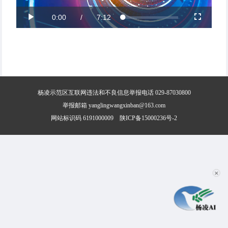
Current
0:00
/
Duration
7:12
Video
Loaded
:
Play
Fullscreen
2.48%
Time
聽
聽
杨凌示范区互联网违法和不良信息举报电话 029-87030800
举报邮箱 yanglingwangxinban@163.com
网站标识码 6191000009
陕ICP备15000236号-2
✕