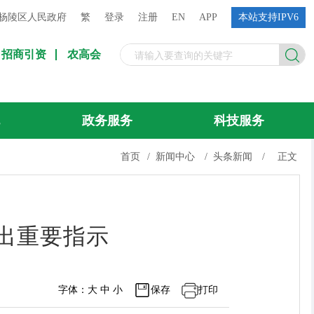
杨陵区人民政府
繁
登录
注册
EN
APP
本站支持IPV6
招商引资
农高会
流
政务服务
科技服务
首页
/
新闻中心
/
头条新闻
/
正文
出重要指示
字体：
大
中
小
保存
打印