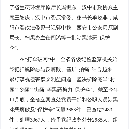
了省生态环境厅原厅长冯振东，汉中市政协原主
席王隆庆，汉中市委原常委、秘书长牟晓非，咸
阳市委政法委原书记郭中秋，西安市公安局原副
局长、扫黑办主任阎鸿等一批涉黑涉恶“保护
伞”。
在“打伞破网”中，全省各级纪检监察机关始
终把扫黑除恶与反腐败、基层“拍蝇”结合起来，
紧盯漠视侵害群众利益问题，坚决铲除充当“村
霸”“乡霸”“街霸”等黑恶势力“保护伞”。截至今年
11月底，全省立案查处党员干部和公职人员涉黑
涉恶腐败及“保护伞”问题2683件，已查结2483
件，处理3967人，给予党纪政务处分2985人、组