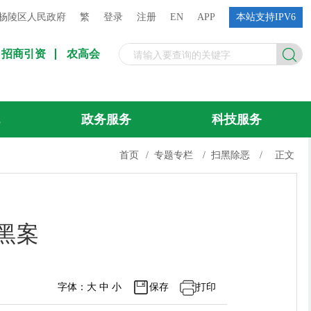
杨陵区人民政府
繁
登录
注册
EN
APP
本站支持IPV6
招商引资
农高会
流
政务服务
科技服务
首页
/
专题专栏
/
扫黑除恶
/
正文
黑案
字体：
大
中
小
保存
打印