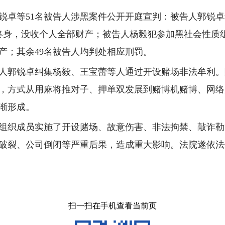
对郭锐卓等51名被告人涉黑案件公开开庭宣判：被告人郭锐
终身，没收个人全部财产；被告人杨毅犯参加黑社会性质
产；其余49名被告人均判处相应刑罚。
被告人郭锐卓纠集杨毅、王宝蕾等人通过开设赌场非法牟利
，方式从用麻将推对子、押单双发展到赌博机赌博、网络
渐形成。
组织成员实施了开设赌场、故意伤害、非法拘禁、敲诈勒
庭破裂、公司倒闭等严重后果，造成重大影响。法院遂依
扫一扫在手机查看当前页