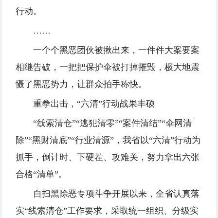
行动。
……
一个个黑恶团伙被揪出来，一件件大案要案
相继告破，一把把保护伞被打掉摧毁，极大地震
慑了黑恶势力，让群众拍手称快。
重拳出击，“六清”行动战果丰硕
“线索清仓”“逃犯清零”“案件清结”“伞网清
除”“黑财清底”“行业清源”，我省以“六清”行动为
抓手，倒计时、下硬茬、攻难关，努力拿出六张
合格“清单”。
自扫黑除恶专项斗争开展以来，全省认真落
实“线索清仓”工作要求，采取统一组织、分级实