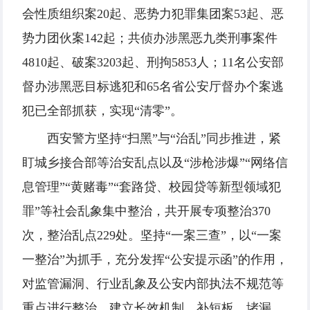
会性质组织案20起、恶势力犯罪集团案53起、恶
势力团伙案142起；共侦办涉黑恶九类刑事案件
4810起、破案3203起、刑拘5853人；11名公安部
督办涉黑恶目标逃犯和65名省公安厅督办个案逃
犯已全部抓获，实现“清零”。
西安警方坚持“扫黑”与“治乱”同步推进，紧
盯城乡接合部等治安乱点以及“涉枪涉爆”“网络信
息管理”“黄赌毒”“套路贷、校园贷等新型领域犯
罪”等社会乱象集中整治，共开展专项整治370
次，整治乱点229处。坚持“一案三查”，以“一案
一整治”为抓手，充分发挥“公安提示函”的作用，
对监管漏洞、行业乱象及公安内部执法不规范等
重点进行整治，建立长效机制，补短板、堵漏