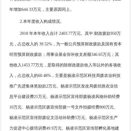
年增加644.33万元，主要原因同上。
2.
本年度收入构成情况。
201
8
年本年收入合计
2403.77
万元。其中
:财政拨款
950
万
元，占总收入的
39.52
%，为一般公共预算财政拨款
及国有资本
经营预算财政拨款
；
用事业基金弥补收支差额
346.65万元；
其
他收入
1453.77
万元，是取得的除财政拨款收入等以外的各项收
入，占总收入的
60.48
%，主要是
杨凌示范区科技局拨农业科技
推广先进集体奖励款
2万元、杨凌示范区发改局拨丝路农业信
息平台建设费21万元、杨凌示范区宣传部拨杨凌风物补助经费
10万元、杨凌示范区拨宣传部拨一号文件拍摄经费800万元、
杨凌示范区宣传部拨征文活动补助费5万元、杨凌示范区生产
力促进中心拨培训费49.9万元、杨凌示范区宣传部孵化基地建