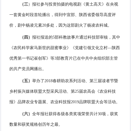
（三
）
报社参与投资拍摄的电视剧《黄土高天》在央视
一套黄金时段首轮播出，得到中宣部、陕西省委领导高度评
价，剧中杨凌元素20多处，因为这部剧火了杨凌农科城。
（
四
）
报社报送的5部科教故事片通过科技部审核，其中
《农民科学家马新世的甜蜜事业》《党建引领文化立村—陕西
优秀第一书记崔创军》等3部教育片已在中共中央组织部主管
的共产党员网播出。
（五）
举办了2018春耕助农系列活动、第三届读者节暨
乡村振兴媒体联盟大型采风活动、第25届农高会《农业科技
报》品牌农业专题展、农业科技报2019品牌联盟大会等活动。
（六）
全年报社获得各级各类奖项荣誉共计30项，获奖
数量和获奖规格创历年之最。