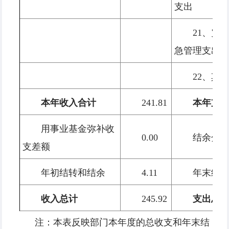
支出
21、灾
急管理支出
22、其
本年收入合计
241.81
本年支
用事业基金弥补收
0.00
结余分
支差额
年初结转和结余
4.11
年末结
收入总计
245.92
支出总
注：本表反映部门本年度的总收支和年末结