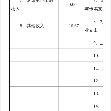
7、附属单位上缴
7、文化
0.00
收入
与传媒支出
8、社会
8、其他收入
16.67
业支出
9、卫生
10、节
11、城
12、农
13、交
14、资