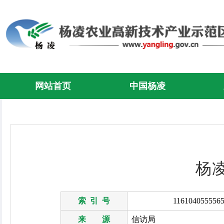
网站首页
中国杨凌
杨
索 引 号
1161040555565
来 源
信访局