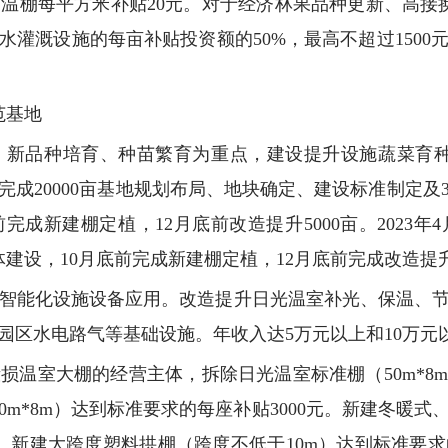
栋温棚每平方米补贴20元。对于经济林果品种更新、高接
节水灌溉设施的每亩补贴投资额的50%，最高不超过150
范基地
、新品种培育、种苗繁育为重点，建设提升设施蔬菜育种和生
底前完成20000亩基地规划布局、地块确定、建设标准制定
前完成新建棚定植，12月底前改造提升5000亩。2023年
体建设，10月底前完成新建棚定植，12月底前完成改造提升
突出智能化设施设备应用。改造提升日光温室补光、保温、
园区水电路气等基础设施。年收入达5万元以上和10万元
毁损温室大棚的经营主体，拆除日光温室标准棚（50m*8m
50m*8m）达到标准要求的每座补贴3000元。新建冬暖
元。新建大跨度塑料拱棚（跨度不低于10m）达到标准要求