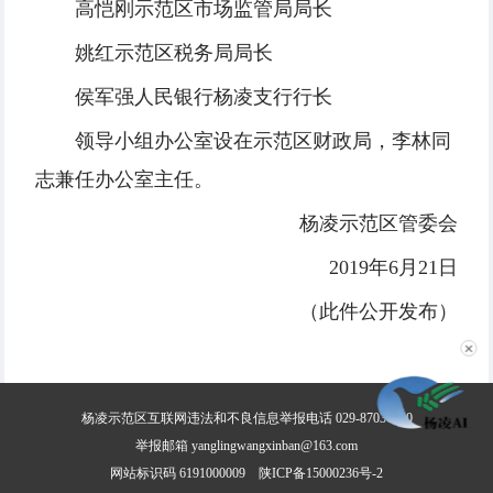
高恺刚
示范区市场监管局局长
姚
红
示范区税务局局长
侯军强
人民银行杨凌支行行长
领导小组办公室设在示范区财政局，李林同
志兼任办公室主任。
杨凌示范区管委会
2019
年
6
月
21
日
（此件公开发布）
✕
杨凌示范区互联网违法和不良信息举报电话 029-87030800
举报邮箱 yanglingwangxinban@163.com
网站标识码 6191000009
陕ICP备15000236号-2