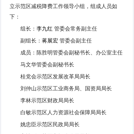
立示范区减税降费工作领导小组，组成人员如
下：
组
长：
李九红
管委会常务副主任
副组长：
蒋展宏
管委会副主任
成
员：陈胜明
管委会副秘书长、办公室主任
马文华
管委会副秘书长
桂党会
示范区发展改革局局长
刘仲山
示范区工业商务局、国资局局长
李
林
示范区财政局局长
白
敏
示范区人力资源社会保障局局长
姚忠臣
示范区民政局局长