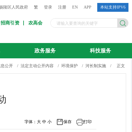
杨陵区人民政府
繁
登录
注册
EN
APP
本站支持IPV6
招商引资
农高会
流
政务服务
科技服务
信息公开
/
法定主动公开内容
/
环境保护
/
河长制实施
/
正文
动
字体：
大
中
小
保存
打印