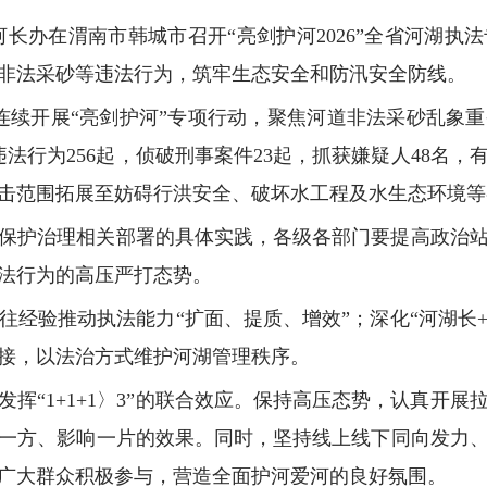
省河长办在渭南市韩城市召开“亮剑护河2026”全省河湖
非法采砂等违法行为，筑牢生态安全和防汛安全防线。
省连续开展“亮剑护河”专项行动，聚焦河道非法采砂乱象
违法行为256起，侦破刑事案件23起，抓获嫌疑人48名
击范围拓展至妨碍行洪安全、破坏水工程及水生态环境等
保护治理相关部署的具体实践，各级各部门要提高政治
法行为的高压严打态势。
往经验推动执法能力“扩面、提质、增效”；深化“河湖长
接，以法治方式维护河湖管理秩序。
挥“1+1+1〉3”的联合效应。保持高压态势，认真开
一方、影响一片的效果。同时，坚持线上线下同向发力
广大群众积极参与，营造全面护河爱河的良好氛围。