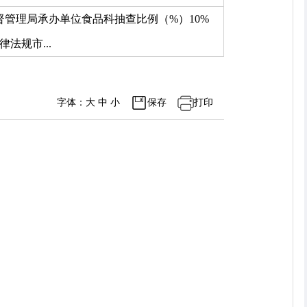
管理局承办单位食品科抽查比例（%）10%
规市...
字体：
大
中
小
保存
打印