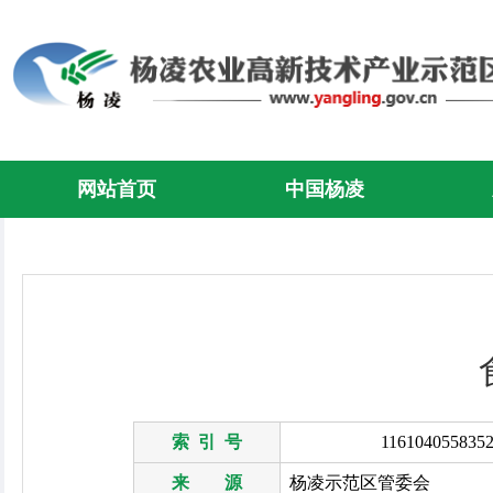
网站首页
中国杨凌
索 引 号
1161040558352
来 源
杨凌示范区管委会