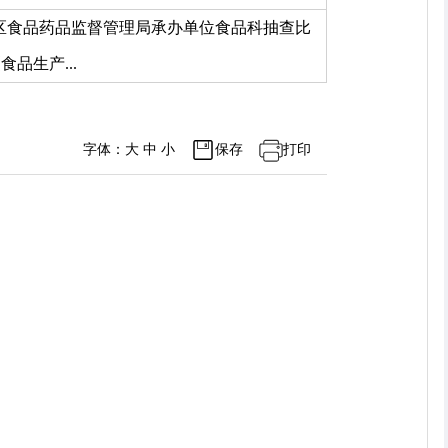
区食品药品监督管理局承办单位食品科抽查比
品生产...
字体：
大
中
小
保存
打印