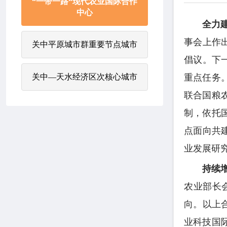
“一带一路“现代农业国际合作
中心
全力
事会上作
关中平原城市群重要节点城市
倡议。下
关中—天水经济区次核心城市
重点任务
联合国粮
制，依托
点面向共
业发展研
持续
农业部长
向。以上
业科技国