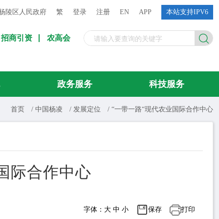
杨陵区人民政府
繁
登录
注册
EN
APP
本站支持IPV6
招商引资
农高会
流
政务服务
科技服务
首页
/
中国杨凌
/
发展定位
/
“一带一路“现代农业国际合作中心
业国际合作中心
字体：
大
中
小
保存
打印