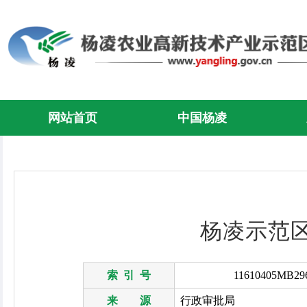
网站首页
中国杨凌
杨凌示范区
索 引 号
11610405MB296
来 源
行政审批局