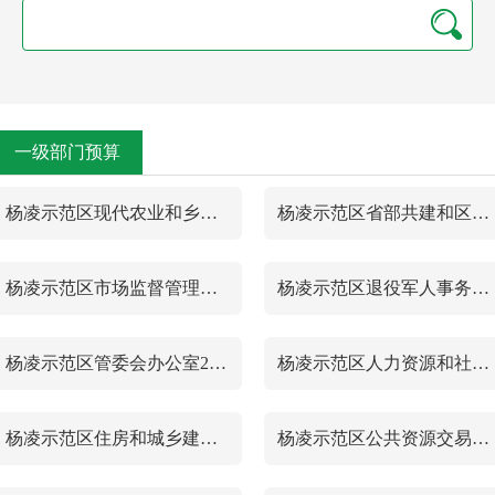
一级部门预算
杨凌示范区现代农业和乡村振兴局2025年度部门预算公开说明
杨凌示范区省部共建和区校融合发展办公室2025年部门预算公开说明
杨凌示范区市场监督管理局2025年度部门预算公开说明
杨凌示范区退役军人事务局2025年度部门预算公开
杨凌示范区管委会办公室2025年部门预算公开说明
杨凌示范区人力资源和社会保障局2025年部门预算公开说明
杨凌示范区住房和城乡建设局2025年部门预算公开说明
杨凌示范区公共资源交易中心2025 年部门预算公开说明