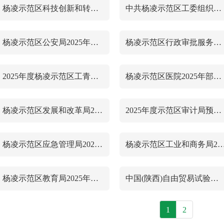
杨凌示范区科技创新和转化推广局2025年预算公开说明
中共杨凌示范区工委组织部2025年部门综合预算
杨凌示范区公安局2025年部门综合预算公开
杨凌示范区行政审批服务局2025年部门预算公开说明
2025年度杨凌示范区工青妇机关（总工会、团工委、妇联）预算公开
杨凌示范区医院2025年部门预算公开说明
杨凌示范区发展和改革局2025年部门预算公开说明（公开版）
2025年度示范区审计局预算公开
杨凌示范区应急管理局2025年部门预算公开
杨凌示范区工业和商务局2025年度
杨凌示范区教育局2025年度部门预算公开
中国(陕西)自由贸易试验区杨凌示范区管委会办公室2025年部门预算公开说明
1
2