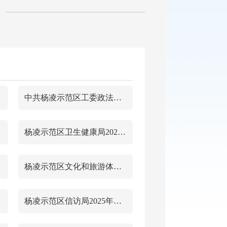
中共杨凌示范区工委政法委员会2025年部门预算公开说明
杨凌示范区卫生健康局2025年部门预算公开说明
杨凌示范区文化和旅游体育局2025年部门预算公开
杨凌示范区信访局2025年预算公开说明