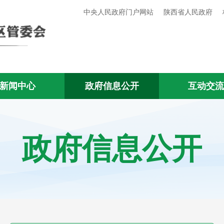
中央人民政府门户网站
陕西省人民政府
新闻中心
政府信息公开
互动交
政府信息公开