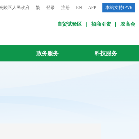
杨陵区人民政府
繁
登录
注册
EN
APP
本站支持IPV6
自贸试验区
招商引资
农高会
流
政务服务
科技服务