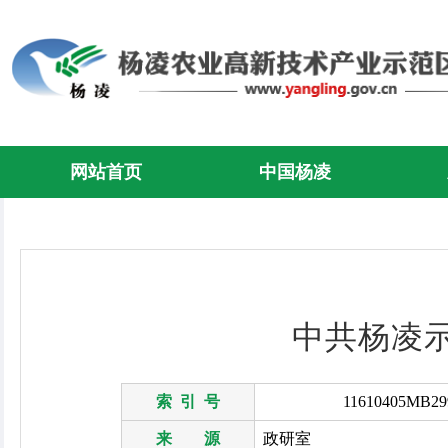
网站首页
中国杨凌
中共杨凌示
索 引 号
11610405MB299
来 源
政研室