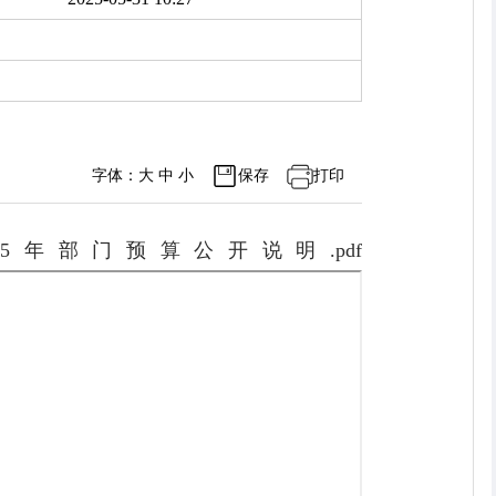
字体：
大
中
小
保存
打印
年部门预算公开说明.pdf