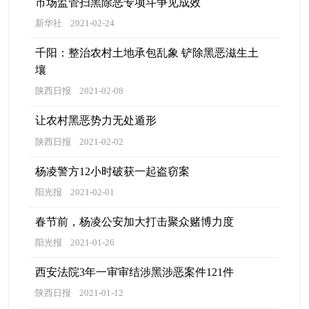
市场监管扫黑除恶专项斗争见成效
新华社
2021-02-24
千阳：整治农村土地承包乱象 铲除黑恶滋生土
壤
陕西日报
2021-02-08
让农村黑恶势力无处遁形
陕西日报
2021-02-02
杨凌警方12小时破获一起盗窃案
阳光报
2021-02-01
春节前，杨凌公安加大打击聚众赌博力度
阳光报
2021-01-26
西安法院3年一审审结涉黑涉恶案件121件
陕西日报
2021-01-12