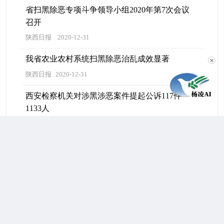
省扫黑除恶专项斗争领导小组2020年第7次会议
召开
陕西日报
2020-12-31
我省农业农村系统扫黑除恶治乱成效显著
✕
陕西日报
2020-12-31
西安检察机关对涉黑涉恶案件提起公诉117件
1133人
陕西日报
2020-12-31
西安警方破获公安部2020毒品目标案件7起
陕西日报
2020-12-31
晁拴绪等人组织领导参加黑社会性质组织案
陕西日报
2020-12-30
西安警方3年查结涉黑恶等线索万余条